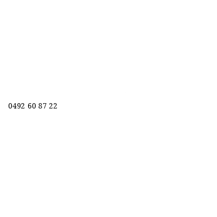
Lana La Mar
'Clean Air' Kapsalon
Markt 5D
9880 Aalter
0492 60 87 22
info@lanalamar.be
Ma:
9:30 - 18:00
Di:
9:30 - 18:00
Woe:
Gesloten
Do:
9:30 - 18:00
Vr:
9:30 - 19:00
Za:
8:00 - 14:00